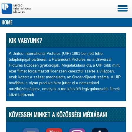
HOME
HOME
A UIP-RÓL
KIK VAGYUNK?
A United International Pictures (UIP) 1981-ben jött létre,
tulajdonjogát partnerei, a Paramount Pictures és a Universal
Pictures közösen gyakorolják. Megalakulása óta a UIP több mint
ezer filmet forgalmazott licenszen keresztül szerte a világban,
ezek között a százat meghaladta az Oscar-díjasok száma. A UIP
továbbra is olyan produkciókat juttat el a nemzetközi
moziközönséghez, amelyek a ma készülő legizgalmasabb filmek
közé tartoznak.
KÖVESSEN MINKET A KÖZÖSSÉGI MÉDIÁBAN!